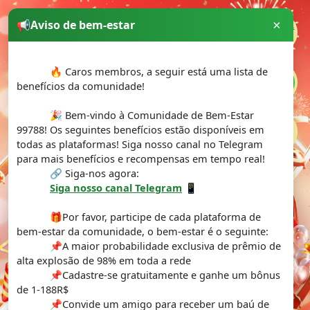
📢
Aviso de bem-estar
×
            🔥 Caros membros, a seguir está uma lista de 
benefícios da comunidade!

            🎉 Bem-vindo à Comunidade de Bem-Estar 
99788! Os seguintes benefícios estão disponíveis em 
todas as plataformas! Siga nosso canal no Telegram 
para mais benefícios e recompensas em tempo real!

            🔗 Siga-nos agora:

Siga nosso canal Telegram
 📱

            🎁Por favor, participe de cada plataforma de 
bem-estar da comunidade, o bem-estar é o seguinte:

            📌A maior probabilidade exclusiva de prêmio de 
alta explosão de 98% em toda a rede

            📌Cadastre-se gratuitamente e ganhe um bônus 
de 1-188R$

            📌Convide um amigo para receber um baú de 